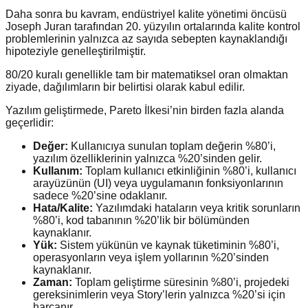
Daha sonra bu kavram, endüstriyel kalite yönetimi öncüsü
Joseph Juran tarafından 20. yüzyılın ortalarında kalite kontrol
problemlerinin yalnızca az sayıda sebepten kaynaklandığı
hipoteziyle genelleştirilmiştir.
80/20 kuralı genellikle tam bir matematiksel oran olmaktan
ziyade, dağılımların bir belirtisi olarak kabul edilir.
Yazılım geliştirmede, Pareto İlkesi’nin birden fazla alanda
geçerlidir:
Değer:
Kullanıcıya sunulan toplam değerin %80’i,
yazılım özelliklerinin yalnızca %20’sinden gelir.
Kullanım:
Toplam kullanıcı etkinliğinin %80’i, kullanıcı
arayüzünün (UI) veya uygulamanın fonksiyonlarının
sadece %20’sine odaklanır.
Hata/Kalite:
Yazılımdaki hataların veya kritik sorunların
%80’i, kod tabanının %20’lik bir bölümünden
kaynaklanır.
Yük:
Sistem yükünün ve kaynak tüketiminin %80’i,
operasyonların veya işlem yollarının %20’sinden
kaynaklanır.
Zaman:
Toplam geliştirme süresinin %80’i, projedeki
gereksinimlerin veya Story’lerin yalnızca %20’si için
harcanır.