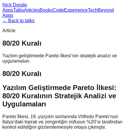
Nick Doralp
Apps
Talks
Articles
Books
Code
Experience
Tech
Beyond
Apps
← Back to talks
Article
80/20 Kuralı
Yazılım geliştirmede Pareto İlkesi’nin stratejik analizi ve
uygulamaları.
80/20 Kuralı
Yazılım Geliştirmede Pareto İlkesi:
80/20 Kuralının Stratejik Analizi ve
Uygulamaları
Pareto İlkesi, 19. yüzyılın sonlarında Vilfredo Pareto’nun
İtalya’daki toprak ve zenginliğin nüfusun %20’si tarafından
kontrol edildiğini gözlemlemesiyle ortaya çıkmıştır.