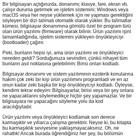
Bir bilgisayarı açtığınızda, donanımı; klavye, fare, ekran vb.
çalışır duruma getirmek ve işletim sistemini; Windows veya
macOS veya her neyse yüklemek için ne yapması gerektiğini
söyleyen bir dizi talimatı otomatik olarak yükler. Bu talimatlar
kümesi, bilgisayar donanımına gömülü özel bir program türü
olan ürün yazılımı (firmware) olarak bilinir. Ürün yazılımı işini
tamamladığında, işletim sistemini yükleyen önyükleyiciyi
(bootloader) çağırır.
Peki, bunların hepsi iyi, ama ürün yazılımı ve önyükleyici
nereden geldi? Sorduğunuza sevindim, çünkü nihayet tüm
bunların asıl noktasına gelebilirim: Birisi onları kodladı.
Bilgisayar donanımı ve sistem yazılımının ezoterik konularına
hakim çok zeki bir kişi ürün yazılımını programladı ve en az
onun kadar zeki başka bir kişi önyükleyiciyi kodladı. Öyleyse,
kendimi tekrar edeyim: Bilgisayarlar, birisi veya bir şey onlara
ne yapacaklarını söylemedikçe hiçbir şey yapamazlar. Ve bir
bilgisayara ne yapacağını söyleme yolu da kod
aracılığıyladır.
Ürün yazılımı veya önyükleyici kodlamak son derece
karmaşıktır ve yıllarca çalışma gerektirir. Neyse ki, bu kitapta
bu karmaşıklık seviyesine yaklaşmayacaksınız. Oh, ne
rahatlık! Ancak burada öğrendiğiniz her şey, bu bölümün