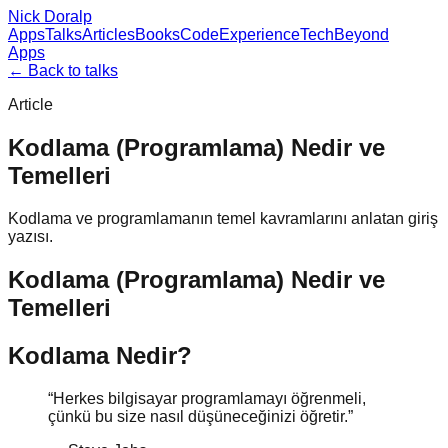
Nick Doralp
Apps
Talks
Articles
Books
Code
Experience
Tech
Beyond
Apps
← Back to talks
Article
Kodlama (Programlama) Nedir ve
Temelleri
Kodlama ve programlamanın temel kavramlarını anlatan giriş
yazısı.
Kodlama (Programlama) Nedir ve
Temelleri
Kodlama Nedir?
“Herkes bilgisayar programlamayı öğrenmeli,
çünkü bu size nasıl düşüneceğinizi öğretir.”