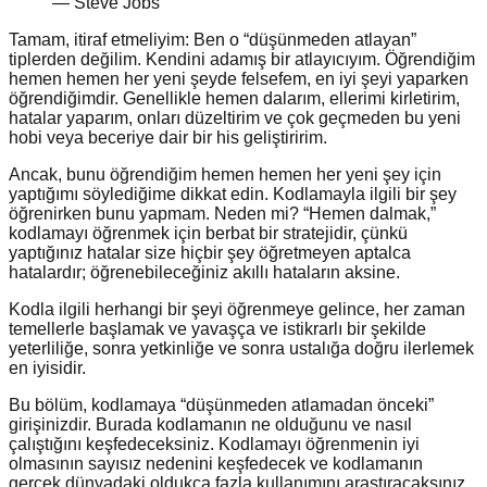
— Steve Jobs
Tamam, itiraf etmeliyim: Ben o “düşünmeden atlayan”
tiplerden değilim. Kendini adamış bir atlayıcıyım. Öğrendiğim
hemen hemen her yeni şeyde felsefem, en iyi şeyi yaparken
öğrendiğimdir. Genellikle hemen dalarım, ellerimi kirletirim,
hatalar yaparım, onları düzeltirim ve çok geçmeden bu yeni
hobi veya beceriye dair bir his geliştiririm.
Ancak, bunu öğrendiğim hemen hemen her yeni şey için
yaptığımı söylediğime dikkat edin. Kodlamayla ilgili bir şey
öğrenirken bunu yapmam. Neden mi? “Hemen dalmak,”
kodlamayı öğrenmek için berbat bir stratejidir, çünkü
yaptığınız hatalar size hiçbir şey öğretmeyen aptalca
hatalardır; öğrenebileceğiniz akıllı hataların aksine.
Kodla ilgili herhangi bir şeyi öğrenmeye gelince, her zaman
temellerle başlamak ve yavaşça ve istikrarlı bir şekilde
yeterliliğe, sonra yetkinliğe ve sonra ustalığa doğru ilerlemek
en iyisidir.
Bu bölüm, kodlamaya “düşünmeden atlamadan önceki”
girişinizdir. Burada kodlamanın ne olduğunu ve nasıl
çalıştığını keşfedeceksiniz. Kodlamayı öğrenmenin iyi
olmasının sayısız nedenini keşfedecek ve kodlamanın
gerçek dünyadaki oldukça fazla kullanımını araştıracaksınız.