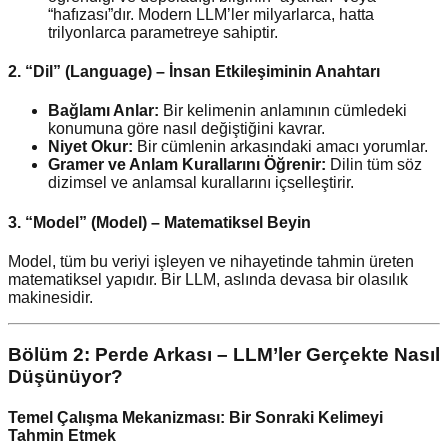
“hafızası”dır. Modern LLM’ler milyarlarca, hatta
trilyonlarca parametreye sahiptir.
2. “Dil” (Language) – İnsan Etkileşiminin Anahtarı
Bağlamı Anlar:
Bir kelimenin anlamının cümledeki
konumuna göre nasıl değiştiğini kavrar.
Niyet Okur:
Bir cümlenin arkasındaki amacı yorumlar.
Gramer ve Anlam Kurallarını Öğrenir:
Dilin tüm söz
dizimsel ve anlamsal kurallarını içselleştirir.
3. “Model” (Model) – Matematiksel Beyin
Model, tüm bu veriyi işleyen ve nihayetinde tahmin üreten
matematiksel yapıdır. Bir LLM, aslında devasa bir olasılık
makinesidir.
Bölüm 2: Perde Arkası – LLM’ler Gerçekte Nasıl
Düşünüyor?
Temel Çalışma Mekanizması: Bir Sonraki Kelimeyi
Tahmin Etmek