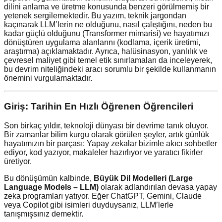
dilini anlama ve üretme konusunda benzeri görülmemiş bir
yetenek sergilemektedir. Bu yazım, teknik jargondan
kaçınarak LLM’lerin ne olduğunu, nasıl çalıştığını, neden bu
kadar güçlü olduğunu (Transformer mimarisi) ve hayatımızı
dönüştüren uygulama alanlarını (kodlama, içerik üretimi,
araştırma) açıklamaktadır. Ayrıca, halüsinasyon, yanlılık ve
çevresel maliyet gibi temel etik sınırlamaları da inceleyerek,
bu devrim niteliğindeki aracı sorumlu bir şekilde kullanmanın
önemini vurgulamaktadır.
Giriş: Tarihin En Hızlı Öğrenen Öğrencileri
Son birkaç yıldır, teknoloji dünyası bir devrime tanık oluyor.
Bir zamanlar bilim kurgu olarak görülen şeyler, artık günlük
hayatımızın bir parçası: Yapay zekalar bizimle akıcı sohbetler
ediyor, kod yazıyor, makaleler hazırlıyor ve yaratıcı fikirler
üretiyor.
Bu dönüşümün kalbinde,
Büyük Dil Modelleri (Large
Language Models – LLM)
olarak adlandırılan devasa yapay
zeka programları yatıyor. Eğer ChatGPT, Gemini, Claude
veya Copilot gibi isimleri duyduysanız, LLM’lerle
tanışmışsınız demektir.