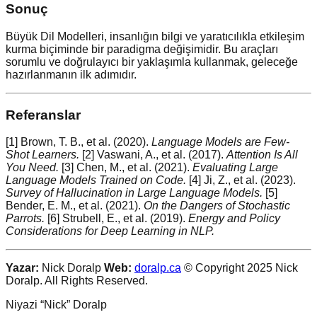
Sonuç
Büyük Dil Modelleri, insanlığın bilgi ve yaratıcılıkla etkileşim
kurma biçiminde bir paradigma değişimidir. Bu araçları
sorumlu ve doğrulayıcı bir yaklaşımla kullanmak, geleceğe
hazırlanmanın ilk adımıdır.
Referanslar
[1] Brown, T. B., et al. (2020).
Language Models are Few-
Shot Learners.
[2] Vaswani, A., et al. (2017).
Attention Is All
You Need.
[3] Chen, M., et al. (2021).
Evaluating Large
Language Models Trained on Code.
[4] Ji, Z., et al. (2023).
Survey of Hallucination in Large Language Models.
[5]
Bender, E. M., et al. (2021).
On the Dangers of Stochastic
Parrots.
[6] Strubell, E., et al. (2019).
Energy and Policy
Considerations for Deep Learning in NLP.
Yazar:
Nick Doralp
Web:
doralp.ca
© Copyright 2025 Nick
Doralp. All Rights Reserved.
Niyazi “Nick” Doralp