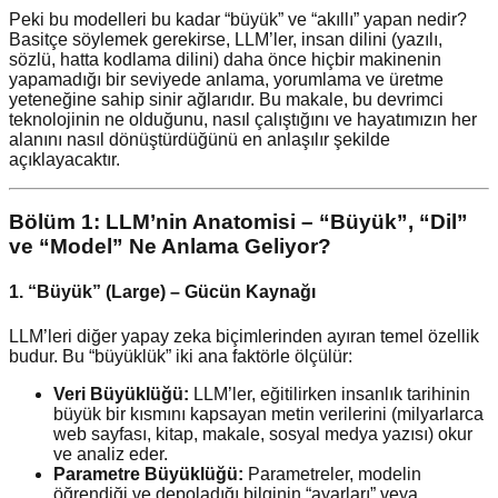
Peki bu modelleri bu kadar “büyük” ve “akıllı” yapan nedir?
Basitçe söylemek gerekirse, LLM’ler, insan dilini (yazılı,
sözlü, hatta kodlama dilini) daha önce hiçbir makinenin
yapamadığı bir seviyede anlama, yorumlama ve üretme
yeteneğine sahip sinir ağlarıdır. Bu makale, bu devrimci
teknolojinin ne olduğunu, nasıl çalıştığını ve hayatımızın her
alanını nasıl dönüştürdüğünü en anlaşılır şekilde
açıklayacaktır.
Bölüm 1: LLM’nin Anatomisi – “Büyük”, “Dil”
ve “Model” Ne Anlama Geliyor?
1. “Büyük” (Large) – Gücün Kaynağı
LLM’leri diğer yapay zeka biçimlerinden ayıran temel özellik
budur. Bu “büyüklük” iki ana faktörle ölçülür:
Veri Büyüklüğü:
LLM’ler, eğitilirken insanlık tarihinin
büyük bir kısmını kapsayan metin verilerini (milyarlarca
web sayfası, kitap, makale, sosyal medya yazısı) okur
ve analiz eder.
Parametre Büyüklüğü:
Parametreler, modelin
öğrendiği ve depoladığı bilginin “ayarları” veya