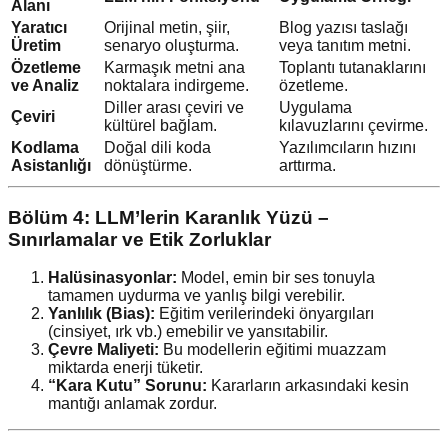
Alanı
Yaratıcı
Orijinal metin, şiir,
Blog yazısı taslağı
Üretim
senaryo oluşturma.
veya tanıtım metni.
Özetleme
Karmaşık metni ana
Toplantı tutanaklarını
ve Analiz
noktalara indirgeme.
özetleme.
Diller arası çeviri ve
Uygulama
Çeviri
kültürel bağlam.
kılavuzlarını çevirme.
Kodlama
Doğal dili koda
Yazılımcıların hızını
Asistanlığı
dönüştürme.
arttırma.
Bölüm 4: LLM’lerin Karanlık Yüzü –
Sınırlamalar ve Etik Zorluklar
Halüsinasyonlar:
Model, emin bir ses tonuyla
tamamen uydurma ve yanlış bilgi verebilir.
Yanlılık (Bias):
Eğitim verilerindeki önyargıları
(cinsiyet, ırk vb.) emebilir ve yansıtabilir.
Çevre Maliyeti:
Bu modellerin eğitimi muazzam
miktarda enerji tüketir.
“Kara Kutu” Sorunu:
Kararların arkasındaki kesin
mantığı anlamak zordur.