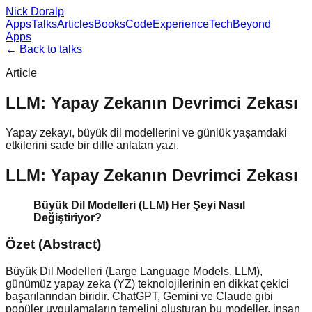
Nick Doralp
Apps
Talks
Articles
Books
Code
Experience
Tech
Beyond
Apps
← Back to talks
Article
LLM: Yapay Zekanın Devrimci Zekası
Yapay zekayı, büyük dil modellerini ve günlük yaşamdaki
etkilerini sade bir dille anlatan yazı.
LLM: Yapay Zekanın Devrimci Zekası
Büyük Dil Modelleri (LLM) Her Şeyi Nasıl
Değiştiriyor?
Özet (Abstract)
Büyük Dil Modelleri (Large Language Models, LLM),
günümüz yapay zeka (YZ) teknolojilerinin en dikkat çekici
başarılarından biridir. ChatGPT, Gemini ve Claude gibi
popüler uygulamaların temelini oluşturan bu modeller, insan