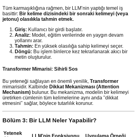
Tüm karmaşıklığına rağmen, bir LLM’nin yaptığı temel iş
basittir:
Bir kelime dizisindeki bir sonraki kelimeyi (veya
jetonu) olasılıkla tahmin etmek.
Giriş:
Kullanıcı bir girdi başlatır.
Analiz:
Model, eğitim verilerinde en yaygın devam
yollarını arar.
Tahmin:
En yüksek olasılığa sahip kelimeyi seçer.
Döngü:
Bu işlem binlerce kez tekrarlanarak akıcı bir
metin oluşturulur.
Transformer Mimarisi: Sihirli Sos
Bu yeteneği sağlayan en önemli yenilik,
Transformer
mimarisidir. Kalbinde
Dikkat Mekanizması (Attention
Mechanism)
bulunur. Bu mekanizma, modelin bir kelimeyi
üretirken cümlenin tüm kelimelerine aynı anda "dikkat
etmesini" sağlar, böylece tutarlılık korunur.
Bölüm 3: Bir LLM Neler Yapabilir?
Yetenek
LLM’nin Fonksiyonu
Uygulama Örneği